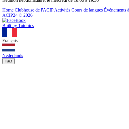
Réunion hebdomadaire, le mercredi de 18.00 à 19.30
Home
Clubhouse de l'ACIP
Activités
Cours de langues
Événements à
ACIP24
©
2026
Built by Tutonics
Français
Nederlands
Haut