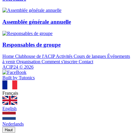
Assemblée générale annuelle
Responsables de groupe
Home
Clubhouse de l'ACIP
Activités
Cours de langues
Événements
à venir
Organisation
Comment s'inscrire
Contact
ACIP24
©
2026
Built by Tutonics
Français
English
Nederlands
Haut