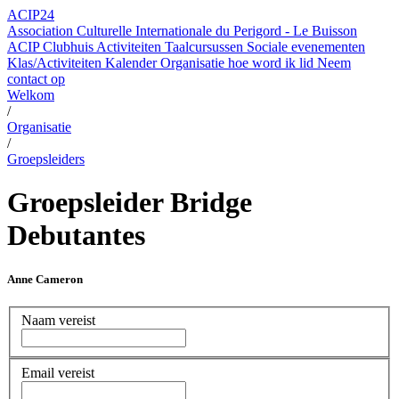
ACIP24
Association Culturelle Internationale du Perigord - Le Buisson
ACIP Clubhuis
Activiteiten
Taalcursussen
Sociale evenementen
Klas/Activiteiten Kalender
Organisatie
hoe word ik lid
Neem
contact op
Welkom
/
Organisatie
/
Groepsleiders
Groepsleider Bridge
Debutantes
Anne Cameron
Naam
vereist
Email
vereist