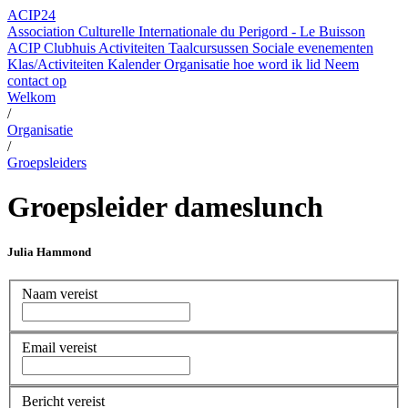
ACIP24
Association Culturelle Internationale du Perigord - Le Buisson
ACIP Clubhuis
Activiteiten
Taalcursussen
Sociale evenementen
Klas/Activiteiten Kalender
Organisatie
hoe word ik lid
Neem
contact op
Welkom
/
Organisatie
/
Groepsleiders
Groepsleider dameslunch
Julia Hammond
Naam
vereist
Email
vereist
Bericht
vereist